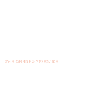
​大阪府大阪市都島区高倉町1丁目14-15
地下鉄都島駅 5番出入口より徒歩約15分
大阪市バス停 高倉町二丁目 御幸町一丁目より
徒歩約2分
店舗情報
Open 10:00〜19:00
定休日 毎週日曜日​及び第3第5月曜日
席数 14席
（カウンター4席 テーブル10席）
​Phone
06-6180-9009
Emailでのお問い合わせは
こちら